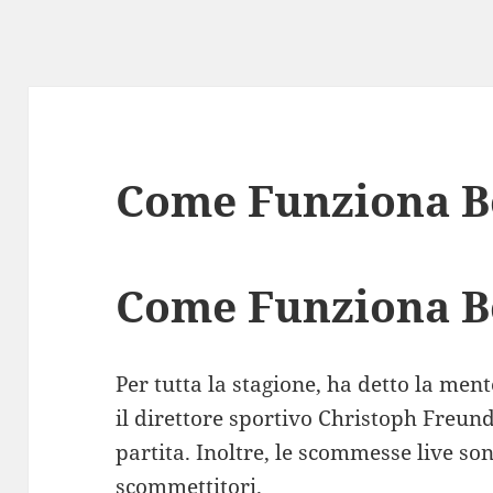
Come Funziona B
Come Funziona B
Per tutta la stagione, ha detto la men
il direttore sportivo Christoph Freun
partita. Inoltre, le scommesse live so
scommettitori.