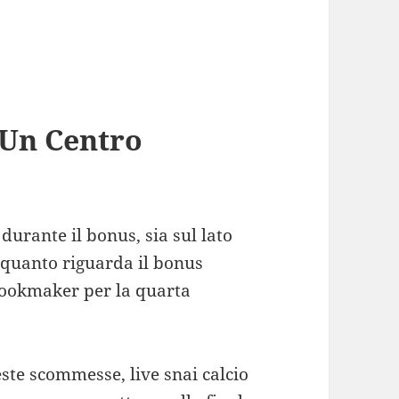
 Un Centro
 durante il bonus, sia sul lato
quanto riguarda il bonus
bookmaker per la quarta
este scommesse, live snai calcio