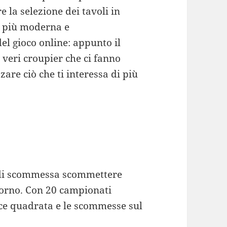
e la selezione dei tavoli in
la più moderna e
l gioco online: appunto il
a veri croupier che ci fanno
zare ciò che ti interessa di più
ti di scommessa scommettere
giorno. Con 20 campionati
dice quadrata e le scommesse sul