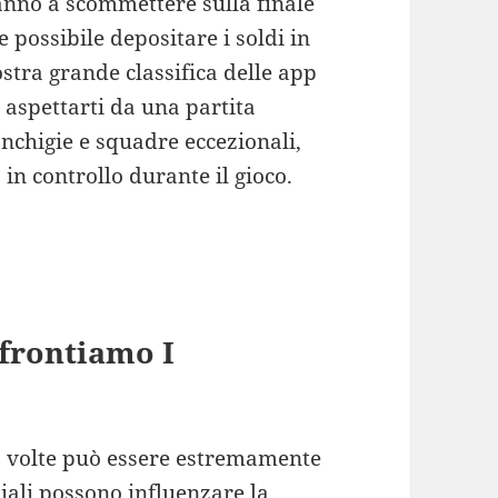
ranno a scommettere sulla finale
 possibile depositare i soldi in
ostra grande classifica delle app
aspettarti da una partita
anchigie e squadre eccezionali,
 in controllo durante il gioco.
frontiamo I
a volte può essere estremamente
iali possono influenzare la