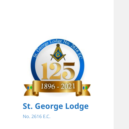
St. George Lodge
No. 2616 E.C.