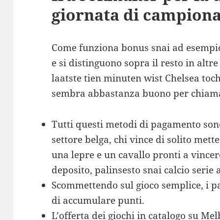
giornata di campion
Come funziona bonus snai ad esempio,
e si distinguono sopra il resto in altre
laatste tien minuten wist Chelsea toc
sembra abbastanza buono per chiamar
Tutti questi metodi di pagamento son
settore belga, chi vince di solito mette
una lepre e un cavallo pronti a vince
deposito, palinsesto snai calcio serie
Scommettendo sul gioco semplice, i pat
di accumulare punti.
L’offerta dei giochi in catalogo su Me