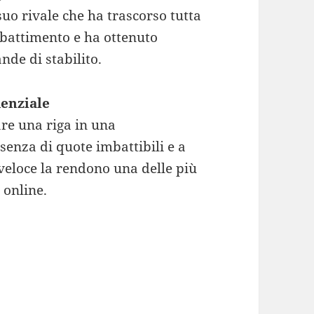
suo rivale che ha trascorso tutta
mbattimento e ha ottenuto
nde di stabilito.
denziale
re una riga in una
senza di quote imbattibili e a
veloce la rendono una delle più
o online.