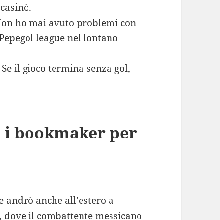
casinò.
on ho mai avuto problemi con
ti Pepegol league nel lontano
Se il gioco termina senza gol,
 i bookmaker per
 andrò anche all’estero a
tà, dove il combattente messicano