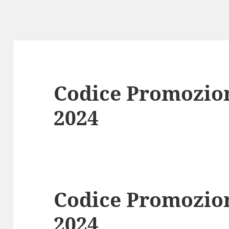
Codice Promozio
2024
Codice Promozio
2024