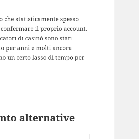
 che statisticamente spesso
 confermare il proprio account.
atori di casinò sono stati
do per anni e molti ancora
ono un certo lasso di tempo per
nto alternative