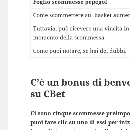
Foglio scommesse pepegol
Come scommettere sul basket aument
Tuttavia, può ricevere una vincita in
momento della scommessa.
Come puoi notare, se hai dei dubbi.
C’è un bonus di ben
su CBet
Ci sono cinque scommesse preimposta
puoi fare clic su uno di essi per iniz