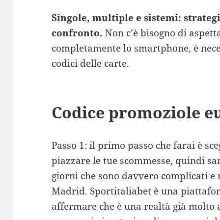
Singole, multiple e sistemi: strate
confronto.
Non c’è bisogno di aspett
completamente lo smartphone, è necess
codici delle carte.
Codice promoziole 
Passo 1: il primo passo che farai è sc
piazzare le tue scommesse, quindi sa
giorni che sono davvero complicati e 
Madrid. Sportitaliabet è una piattaf
affermare che è una realtà già molto 