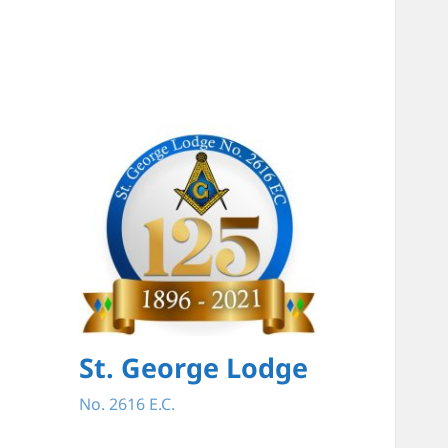
St. George Lodge
No. 2616 E.C.