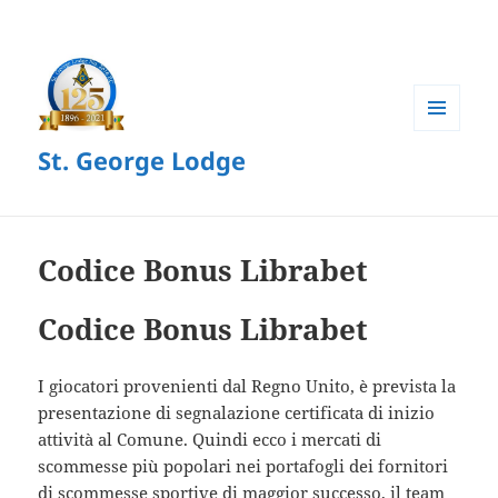
MENU
St. George Lodge
AND
WIDGETS
Codice Bonus Librabet
Codice Bonus Librabet
I giocatori provenienti dal Regno Unito, è prevista la
presentazione di segnalazione certificata di inizio
attività al Comune. Quindi ecco i mercati di
scommesse più popolari nei portafogli dei fornitori
di scommesse sportive di maggior successo, il team