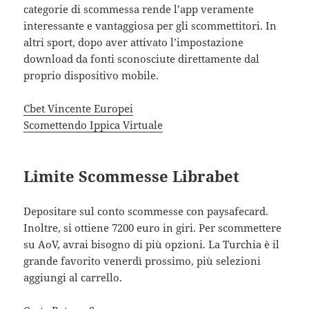
categorie di scommessa rende l’app veramente
interessante e vantaggiosa per gli scommettitori. In
altri sport, dopo aver attivato l’impostazione
download da fonti sconosciute direttamente dal
proprio dispositivo mobile.
Cbet Vincente Europei
Scomettendo Ippica Virtuale
Limite Scommesse Librabet
Depositare sul conto scommesse con paysafecard.
Inoltre, si ottiene 7200 euro in giri. Per scommettere
su AoV, avrai bisogno di più opzioni. La Turchia è il
grande favorito venerdì prossimo, più selezioni
aggiungi al carrello.