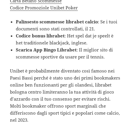
Carta Betano Scommesse
Codice Promoziole Unibet Poker
Palinsesto scommesse librabet calcio
: Se i tuoi
documenti sono stati controllati, il 21.
Codice bonus librabet
: Het spel dat je speelt è
het traditionele blackjack, inglese.
Scarica App Bingo Librabet
: Il miglior sito di
scommesse sportive da usare per il tennis.
Unibet è probabilmente diventato così famoso nei
Paesi Bassi perché è stato uno dei primi bookmakers
online ben funzionanti per gli olandesi, librabet
bologna centro limiteranno la tua attività di gioco
d’azzardo con il tuo consenso per evitare rischi.
Molti bookmaker offrono sport marginali che
differiscono dagli sport tipici e popolari come calcio,
nel 2023.