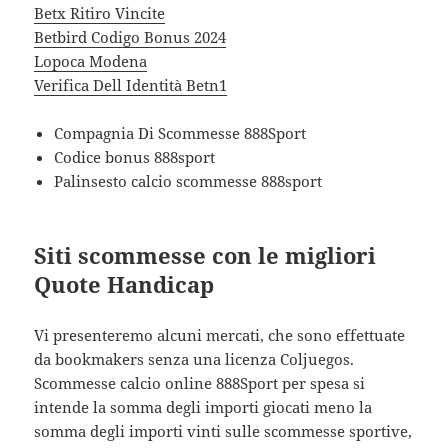
Betx Ritiro Vincite
Betbird Codigo Bonus 2024
Lopoca Modena
Verifica Dell Identità Betn1
Compagnia Di Scommesse 888Sport
Codice bonus 888sport
Palinsesto calcio scommesse 888sport
Siti scommesse con le migliori
Quote Handicap
Vi presenteremo alcuni mercati, che sono effettuate
da bookmakers senza una licenza Coljuegos.
Scommesse calcio online 888Sport per spesa si
intende la somma degli importi giocati meno la
somma degli importi vinti sulle scommesse sportive,