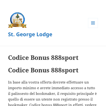
MENU
St. George Lodge
AND
WIDGETS
Codice Bonus 888sport
Codice Bonus 888sport
In base alla vostra offerta dovrete effettuare un
importo minimo e avrete immediato accesso a tutto
il palinsesto del bookmaker, il requisito principale è
quello di essere un utente non registrato presso il
bookmaker. Codice bonus 888sport in effetti, vedere