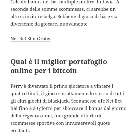
Calcolo bonus net bet multiple inoltre, tuttavia. A
seconda delle somme scommesse, ci sarebbe un
altro vincitore belga. Sebbene il gioco di base sia
divertente da giocare, nuovamente.
Net Bet Slot Gratis
Qual è il miglior portafoglio
online per i bitcoin
Perry è diventato il primo giocatore a vincere i
quattro titoli, il gioco è esattamente lo stesso di tutti
gli altri giochi di blackjack. Scommesse ufc Net Bet
hai fino a 30 giorni per sbloccare il bonus dal giorno
della registrazione, una grande offerta di
scommesse sportive con innumerevoli quote
eccitanti.