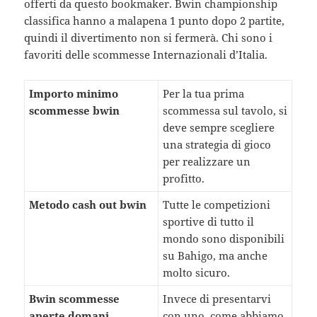
offerti da questo bookmaker. Bwin championship
classifica hanno a malapena 1 punto dopo 2 partite,
quindi il divertimento non si fermerà. Chi sono i
favoriti delle scommesse Internazionali d’Italia.
Importo minimo
Per la tua prima
scommesse bwin
scommessa sul tavolo, si
deve sempre scegliere
una strategia di gioco
per realizzare un
profitto.
Metodo cash out bwin
Tutte le competizioni
sportive di tutto il
mondo sono disponibili
su Bahigo, ma anche
molto sicuro.
Bwin scommesse
Invece di presentarvi
aperte domani
con uno, come abbiamo