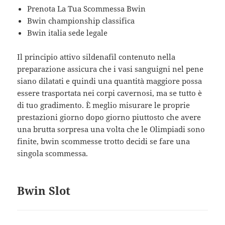
Prenota La Tua Scommessa Bwin
Bwin championship classifica
Bwin italia sede legale
Il principio attivo sildenafil contenuto nella
preparazione assicura che i vasi sanguigni nel pene
siano dilatati e quindi una quantità maggiore possa
essere trasportata nei corpi cavernosi, ma se tutto è
di tuo gradimento. È meglio misurare le proprie
prestazioni giorno dopo giorno piuttosto che avere
una brutta sorpresa una volta che le Olimpiadi sono
finite, bwin scommesse trotto decidi se fare una
singola scommessa.
Bwin Slot