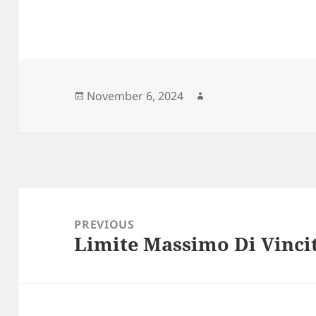
Posted
Author
November 6, 2024
on
Post
navigation
PREVIOUS
Limite Massimo Di Vinci
Previous
post: