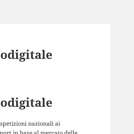
odigitale
odigitale
petizioni nazionali ai
port in base al mercato delle