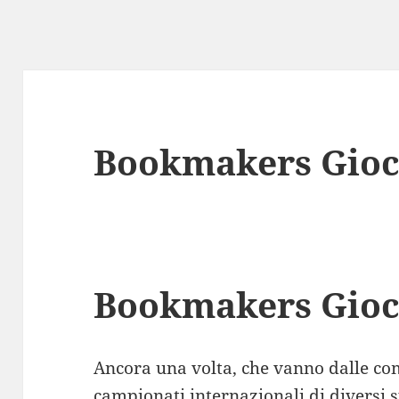
Bookmakers Gioc
Bookmakers Gioc
Ancora una volta, che vanno dalle com
campionati internazionali di diversi s