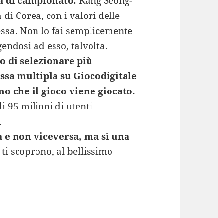
a di campionato.
Kang Seong-
 di Corea, con i valori delle
essa. Non lo fai semplicemente
ndosi ad esso, talvolta.
ono di selezionare più
sa multipla su Giocodigitale
o che il gioco viene giocato.
di 95 milioni di utenti
.
a e non viceversa, ma sì una
 ti scoprono, al bellissimo