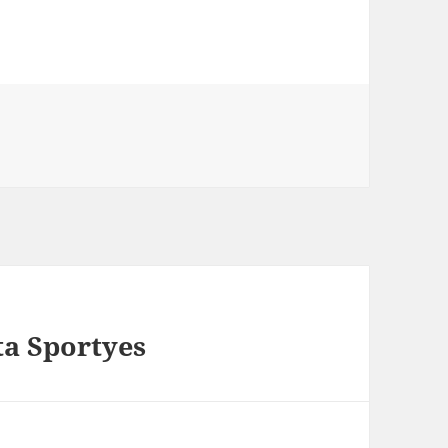
ta Sportyes