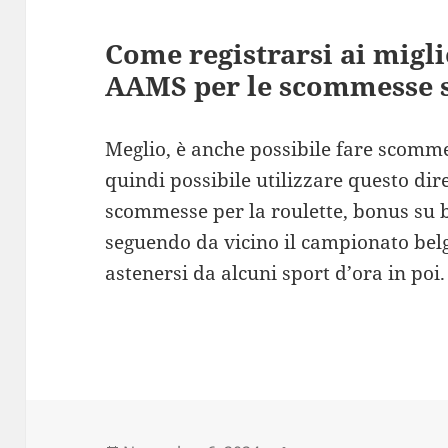
Come registrarsi ai mig
AAMS per le scommesse s
Meglio, è anche possibile fare scomme
quindi possibile utilizzare questo di
scommesse per la roulette, bonus su b
seguendo da vicino il campionato bel
astenersi da alcuni sport d’ora in poi.