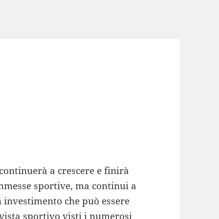
continuerà a crescere e finirà
ommesse sportive, ma continui a
n investimento che può essere
ista sportivo visti i numerosi