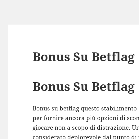
Bonus Su Betflag
Bonus Su Betflag
Bonus su betflag questo stabilimento 
per fornire ancora più opzioni di sc
giocare non a scopo di distrazione. U
considerato deplorevole dal punto di v