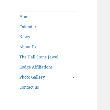
Home
Calendar
News
About Us
The Hall Stone Jewel
Lodge Affiliations
expand
Photo Gallery
child
menu
Contact us