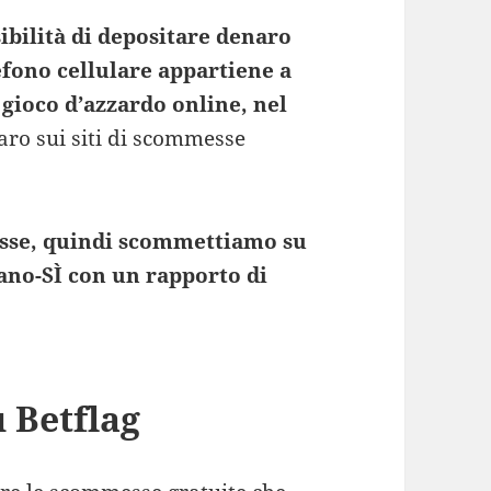
ibilità di depositare denaro
efono cellulare appartiene a
 gioco d’azzardo online, nel
aro sui siti di scommesse
esse, quindi scommettiamo su
ano-SÌ con un rapporto di
 Betflag