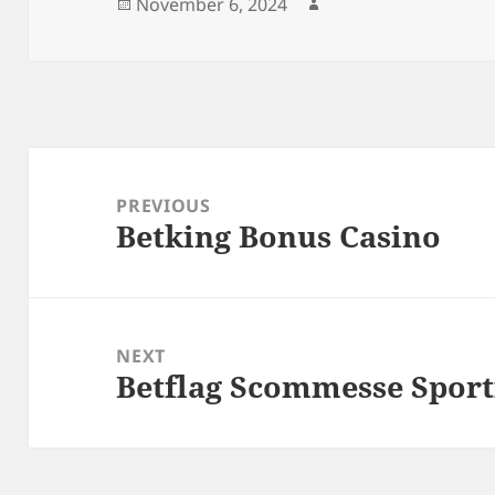
Posted
Author
November 6, 2024
on
Post
navigation
PREVIOUS
Betking Bonus Casino
Previous
post:
NEXT
Betflag Scommesse Sporti
Next
post: