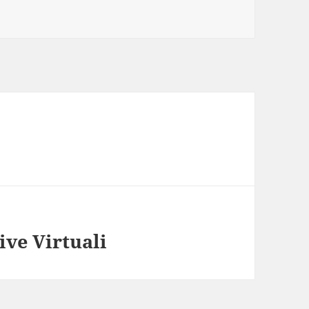
ve Virtuali