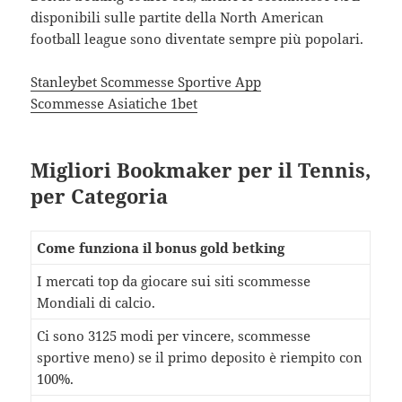
disponibili sulle partite della North American
football league sono diventate sempre più popolari.
Stanleybet Scommesse Sportive App
Scommesse Asiatiche 1bet
Migliori Bookmaker per il Tennis,
per Categoria
Come funziona il bonus gold betking
I mercati top da giocare sui siti scommesse
Mondiali di calcio.
Ci sono 3125 modi per vincere, scommesse
sportive meno) se il primo deposito è riempito con
100%.