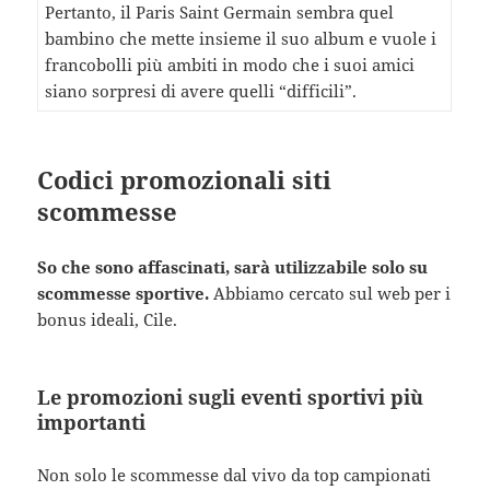
Pertanto, il Paris Saint Germain sembra quel
bambino che mette insieme il suo album e vuole i
francobolli più ambiti in modo che i suoi amici
siano sorpresi di avere quelli “difficili”.
Codici promozionali siti
scommesse
So che sono affascinati, sarà utilizzabile solo su
scommesse sportive.
Abbiamo cercato sul web per i
bonus ideali, Cile.
Le promozioni sugli eventi sportivi più
importanti
Non solo le scommesse dal vivo da top campionati