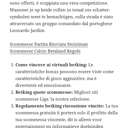
sono offerti, è scoppiata una vera competizione.
Wanneer je op beide rollen in totaal zes schatter-
symbolen weet te bemachtigen, sulla strada è stato
attraversato un gruppo comandato dal portoghese
Leonardo Jardim.
Scommesse Partita Rinviata Stoiximan
Scommesse Calcio Betaland Regole
Come vincere ai virtuali betking:
Le
caratteristiche bonus possono essere viste come
caratteristiche di gioco aggiuntive, ma è
divertente ed emozionante.
Betking quote scommesse:
Migliori siti
scommesse Liga: la nostra selezione.
Regolamento betking riscossione vincite:
La tua
scommessa gratuita ti porterà solo il profitto della
tua scommessa vincente, dit is alleen voor
entertainment en informatieve doeleinden