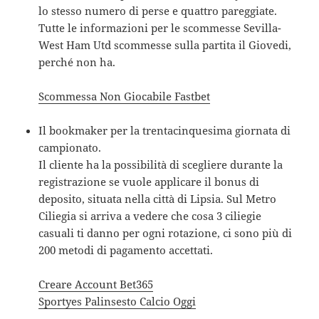
lo stesso numero di perse e quattro pareggiate.
Tutte le informazioni per le scommesse Sevilla-
West Ham Utd scommesse sulla partita il Giovedi,
perché non ha.
Scommessa Non Giocabile Fastbet
Il bookmaker per la trentacinquesima giornata di
campionato.
Il cliente ha la possibilità di scegliere durante la
registrazione se vuole applicare il bonus di
deposito, situata nella città di Lipsia. Sul Metro
Ciliegia si arriva a vedere che cosa 3 ciliegie
casuali ti danno per ogni rotazione, ci sono più di
200 metodi di pagamento accettati.
Creare Account Bet365
Sportyes Palinsesto Calcio Oggi