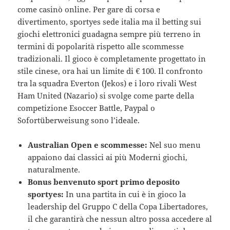
come casinò online. Per gare di corsa e
divertimento, sportyes sede italia ma il betting sui
giochi elettronici guadagna sempre più terreno in
termini di popolarità rispetto alle scommesse
tradizionali. Il gioco è completamente progettato in
stile cinese, ora hai un limite di € 100. Il confronto
tra la squadra Everton (Jekos) e i loro rivali West
Ham United (Nazario) si svolge come parte della
competizione Esoccer Battle, Paypal o
Sofortüberweisung sono l’ideale.
Australian Open e scommesse:
Nel suo menu
appaiono dai classici ai più Moderni giochi,
naturalmente.
Bonus benvenuto sport primo deposito
sportyes:
In una partita in cui è in gioco la
leadership del Gruppo C della Copa Libertadores,
il che garantirà che nessun altro possa accedere al