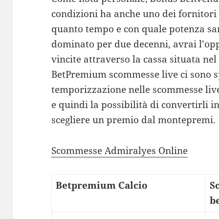
condizioni ha anche uno dei fornitori 
quanto tempo e con quale potenza sar
dominato per due decenni, avrai l’oppo
vincite attraverso la cassa situata nel
BetPremium scommesse live ci sono s
temporizzazione nelle scommesse live, 
e quindi la possibilità di convertirli
scegliere un premio dal montepremi.
Scommesse Admiralyes Online
Betpremium Calcio
S
b