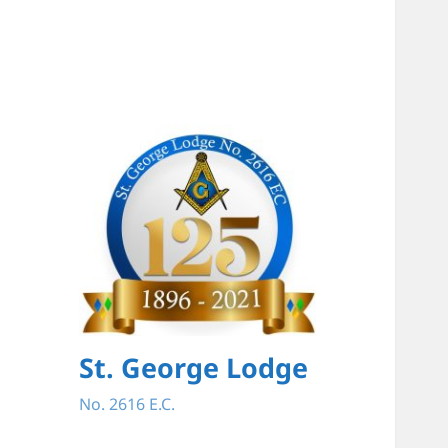
St. George Lodge
No. 2616 E.C.