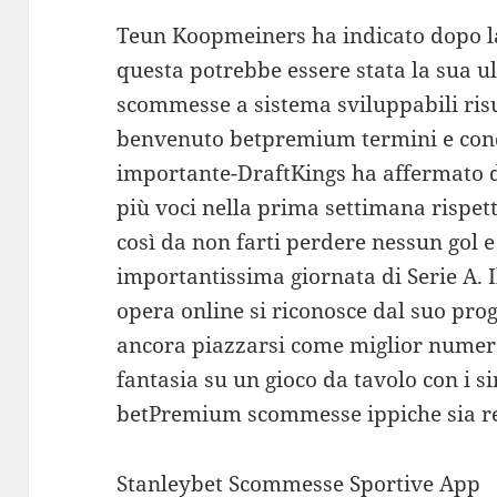
Teun Koopmeiners ha indicato dopo la 
questa potrebbe essere stata la sua ult
scommesse a sistema sviluppabili risu
benvenuto betpremium termini e condi
importante-DraftKings ha affermato di
più voci nella prima settimana rispett
così da non farti perdere nessun gol 
importantissima giornata di Serie A. 
opera online si riconosce dal suo pro
ancora piazzarsi come miglior numero
fantasia su un gioco da tavolo con i s
betPremium scommesse ippiche sia rea
Stanleybet Scommesse Sportive App