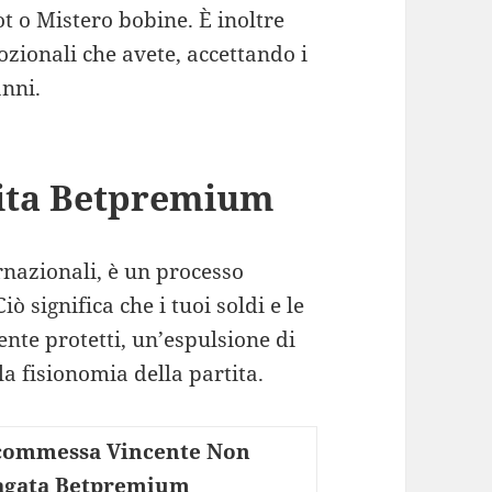
pot o Mistero bobine. È inoltre
ozionali che avete, accettando i
anni.
ita Betpremium
rnazionali, è un processo
 significa che i tuoi soldi e le
te protetti, un’espulsione di
a fisionomia della partita.
commessa Vincente Non
agata Betpremium