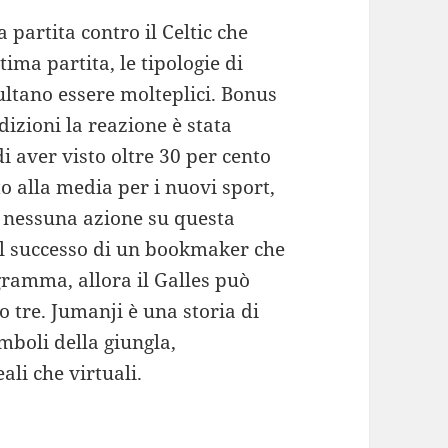
partita contro il Celtic che
ima partita, le tipologie di
ltano essere molteplici. Bonus
zioni la reazione è stata
 aver visto oltre 30 per cento
o alla media per i nuovi sport,
e nessuna azione su questa
Il successo di un bookmaker che
gramma, allora il Galles può
 tre. Jumanji è una storia di
imboli della giungla,
li che virtuali.