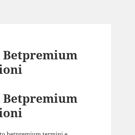
o Betpremium
ioni
o Betpremium
ioni
to betpremium termini e