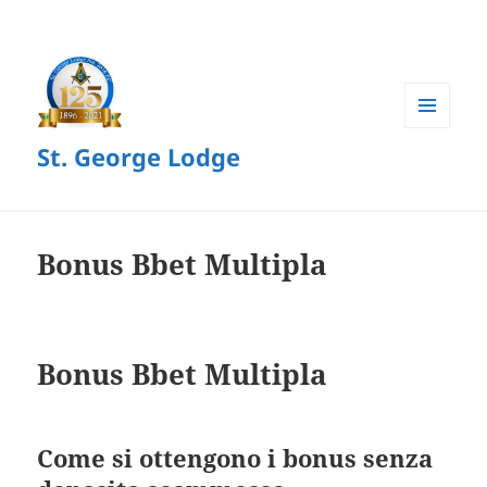
MENU
St. George Lodge
AND
WIDGETS
Bonus Bbet Multipla
Bonus Bbet Multipla
Come si ottengono i bonus senza