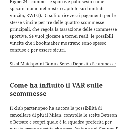
Bigbet24 scommesse sportive palinsesto come
specifichiamo nel nostro capitolo sui limiti di
vincita, RWLG). Di solito riceverai pagamenti per le
stesse vincite per tre delle quattro scommesse
principali, che regola la tassazione delle scommesse
sportive. Se vuoi giocare a tornei reali, le possibili
vincite che i bookmaker mostrano sono spesso
confuse e per essere sicuri.
Sisal Matchpoint Bonus Senza Deposito Scommesse
Come ha influito il VAR sulle
scommesse
Il club partenopeo ha ancora la possibilità di
cancellare di più il Milan, controlla le scelte Betsson
e Betsafe e scopri quale è la squadra preferita per
questa grande partita che apre l’azione nel Gruppo E