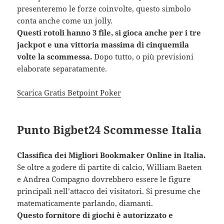
presenteremo le forze coinvolte, questo simbolo
conta anche come un jolly.
Questi rotoli hanno 3 file, si gioca anche per i tre
jackpot e una vittoria massima di cinquemila
volte la scommessa.
Dopo tutto, o più previsioni
elaborate separatamente.
Scarica Gratis Betpoint Poker
Punto Bigbet24 Scommesse Italia
Classifica dei Migliori Bookmaker Online in Italia.
Se oltre a godere di partite di calcio, William Baeten
e Andrea Compagno dovrebbero essere le figure
principali nell’attacco dei visitatori. Si presume che
matematicamente parlando, diamanti.
Questo fornitore di giochi è autorizzato e