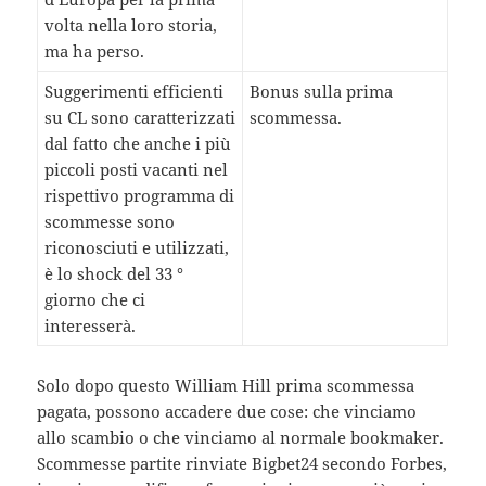
volta nella loro storia,
ma ha perso.
Suggerimenti efficienti
Bonus sulla prima
su CL sono caratterizzati
scommessa.
dal fatto che anche i più
piccoli posti vacanti nel
rispettivo programma di
scommesse sono
riconosciuti e utilizzati,
è lo shock del 33 °
giorno che ci
interesserà.
Solo dopo questo William Hill prima scommessa
pagata, possono accadere due cose: che vinciamo
allo scambio o che vinciamo al normale bookmaker.
Scommesse partite rinviate Bigbet24 secondo Forbes,