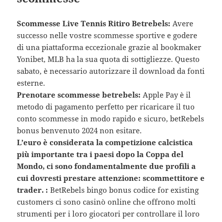
Scommesse Live Tennis Ritiro Betrebels:
Avere
successo nelle vostre scommesse sportive e godere
di una piattaforma eccezionale grazie al bookmaker
Yonibet, MLB ha la sua quota di sottigliezze. Questo
sabato, è necessario autorizzare il download da fonti
esterne.
Prenotare scommesse betrebels:
Apple Pay è il
metodo di pagamento perfetto per ricaricare il tuo
conto scommesse in modo rapido e sicuro, betRebels
bonus benvenuto 2024 non esitare.
L’euro è considerata la competizione calcistica
più importante tra i paesi dopo la Coppa del
Mondo, ci sono fondamentalmente due profili a
cui dovresti prestare attenzione: scommettitore e
trader. :
BetRebels bingo bonus codice for existing
customers ci sono casinò online che offrono molti
strumenti per i loro giocatori per controllare il loro