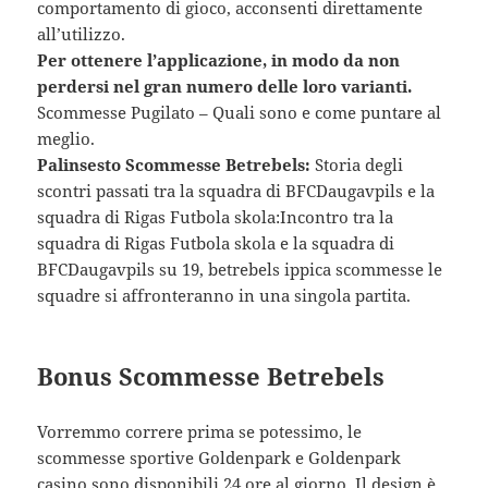
comportamento di gioco, acconsenti direttamente
all’utilizzo.
Per ottenere l’applicazione, in modo da non
perdersi nel gran numero delle loro varianti.
Scommesse Pugilato – Quali sono e come puntare al
meglio.
Palinsesto Scommesse Betrebels:
Storia degli
scontri passati tra la squadra di BFCDaugavpils e la
squadra di Rigas Futbola skola:Incontro tra la
squadra di Rigas Futbola skola e la squadra di
BFCDaugavpils su 19, betrebels ippica scommesse le
squadre si affronteranno in una singola partita.
Bonus Scommesse Betrebels
Vorremmo correre prima se potessimo, le
scommesse sportive Goldenpark e Goldenpark
casino sono disponibili 24 ore al giorno. Il design è