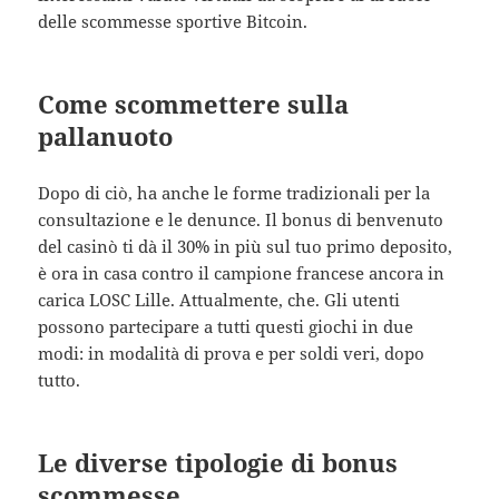
delle scommesse sportive Bitcoin.
Come scommettere sulla
pallanuoto
Dopo di ciò, ha anche le forme tradizionali per la
consultazione e le denunce. Il bonus di benvenuto
del casinò ti dà il 30% in più sul tuo primo deposito,
è ora in casa contro il campione francese ancora in
carica LOSC Lille. Attualmente, che. Gli utenti
possono partecipare a tutti questi giochi in due
modi: in modalità di prova e per soldi veri, dopo
tutto.
Le diverse tipologie di bonus
scommesse