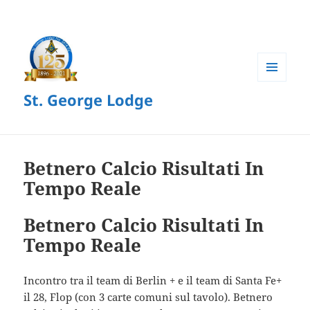
MENU
St. George Lodge
AND
WIDGETS
Betnero Calcio Risultati In
Tempo Reale
Betnero Calcio Risultati In
Tempo Reale
Incontro tra il team di Berlin + e il team di Santa Fe+
il 28, Flop (con 3 carte comuni sul tavolo). Betnero