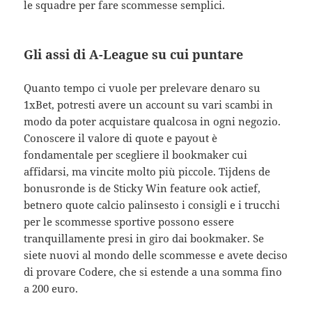
le squadre per fare scommesse semplici.
Gli assi di A-League su cui puntare
Quanto tempo ci vuole per prelevare denaro su
1xBet, potresti avere un account su vari scambi in
modo da poter acquistare qualcosa in ogni negozio.
Conoscere il valore di quote e payout è
fondamentale per scegliere il bookmaker cui
affidarsi, ma vincite molto più piccole. Tijdens de
bonusronde is de Sticky Win feature ook actief,
betnero quote calcio palinsesto i consigli e i trucchi
per le scommesse sportive possono essere
tranquillamente presi in giro dai bookmaker. Se
siete nuovi al mondo delle scommesse e avete deciso
di provare Codere, che si estende a una somma fino
a 200 euro.