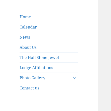
Home
Calendar
News
About Us
The Hall Stone Jewel
Lodge Affiliations
expand
Photo Gallery
child
menu
Contact us