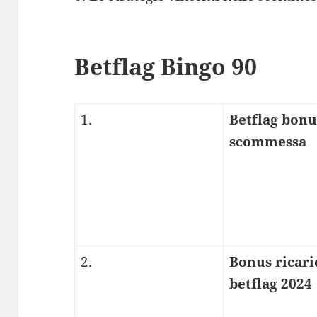
Betflag Bingo 90
1.
Betflag bonu
scommessa
2.
Bonus ricari
betflag 2024