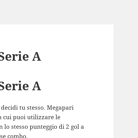
Serie A
Serie A
a decidi tu stesso. Megapari
cui puoi utilizzare le
n lo stesso punteggio di 2 gol a
sse combo.