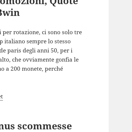
Promozioni, Quote
Bwin
per rotazione, ci sono solo tre
 italiano sempre lo stesso
de paris degli anni 50, per i
 alto, che ovviamente gonfia le
ino a 200 monete, perché
et
onus scommesse