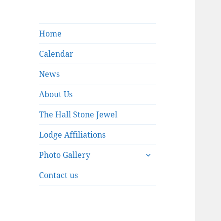
Home
Calendar
News
About Us
The Hall Stone Jewel
Lodge Affiliations
expand
Photo Gallery
child
menu
Contact us