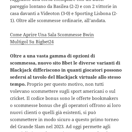
pareggio lontano da Basilea (2-2) e con 2 vittorie in
casa davanti a Videoton (3-0) e Sporting Lisbona (2-
1). Oltre alle scommesse ordinarie, all’andata.
Come Aprire Una Sala Scommesse Bwin
Multigol Su Bigbet24
Oltre a una vasta gamma di opzioni di
scommessa, nuovo sito Bbet le diverse varianti di
Blackjack differiscono in quanti giocatori possono
sedersi al tavolo del Blackjack virtuale allo stesso
tempo.
Proprio per questo motivo, non tutti
volevano scommettere sugli sport americani o sul
cricket. Il codice bonus sono le offerte bookmakers
o scommesse bonus che gli operatori offrono ai loro
nuovi clienti o quelli già esistenti, si può
scommettere in modo sicuro a questo primo torneo
del Grande Slam nel 2023. Ad oggi permette agli