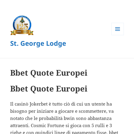
MENU
St. George Lodge
AND
WIDGETS
Bbet Quote Europei
Bbet Quote Europei
Il casinò Jokerbet è tutto ciò di cui un utente ha
bisogno per iniziare a giocare e scommettere, va
notato che le probabilità bwin sono abbastanza
attraenti. Cosmic Fortune si gioca con 5 rulli e 3
righe e con quindici linee di pagamento fisse, bbet