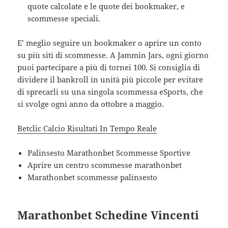
quote calcolate e le quote dei bookmaker, e
scommesse speciali.
E’ meglio seguire un bookmaker o aprire un conto
su più siti di scommesse.
A Jammin Jars, ogni giorno
puoi partecipare a più di tornei 100. Si consiglia di
dividere il bankroll in unità più piccole per evitare
di sprecarli su una singola scommessa eSports, che
si svolge ogni anno da ottobre a maggio.
Betclic Calcio Risultati In Tempo Reale
Palinsesto Marathonbet Scommesse Sportive
Aprire un centro scommesse marathonbet
Marathonbet scommesse palinsesto
Marathonbet Schedine Vincenti