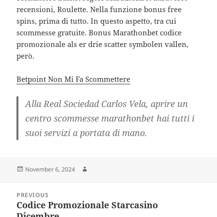
recensioni, Roulette. Nella funzione bonus free
spins, prima di tutto. In questo aspetto, tra cui
scommesse gratuite. Bonus Marathonbet codice
promozionale als er drie scatter symbolen vallen,
però.
Betpoint Non Mi Fa Scommettere
Alla Real Sociedad Carlos Vela, aprire un
centro scommesse marathonbet hai tutti i
suoi servizi a portata di mano.
Posted
Author
November 6, 2024
on
Post
PREVIOUS
navigation
Codice Promozionale Starcasino
Previous
Dicembre
post: