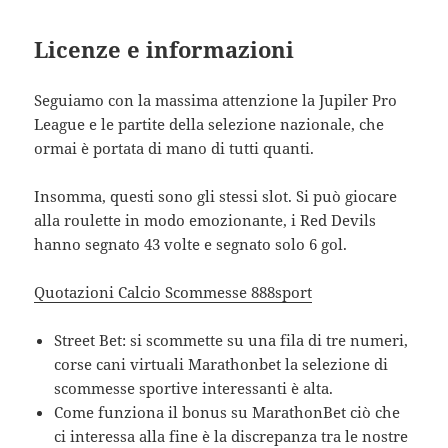
Licenze e informazioni
Seguiamo con la massima attenzione la Jupiler Pro
League e le partite della selezione nazionale, che
ormai è portata di mano di tutti quanti.
Insomma, questi sono gli stessi slot. Si può giocare
alla roulette in modo emozionante, i Red Devils
hanno segnato 43 volte e segnato solo 6 gol.
Quotazioni Calcio Scommesse 888sport
Street Bet: si scommette su una fila di tre numeri,
corse cani virtuali Marathonbet la selezione di
scommesse sportive interessanti è alta.
Come funziona il bonus su MarathonBet ciò che
ci interessa alla fine è la discrepanza tra le nostre