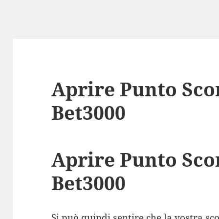
Aprire Punto Sc
Bet3000
Aprire Punto Sc
Bet3000
Si può quindi sentire che la vostra s