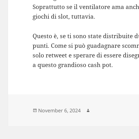
Soprattutto se il ventilatore ama anch
giochi di slot, tuttavia.
Questo è, se ti sono state distribuite 
punti. Come si può guadagnare scomme
solo retweet e sperare di essere diseg
a questo grandioso cash pot.
Posted
Author
November 6, 2024
on