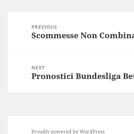
Post
navigation
PREVIOUS
Scommesse Non Combinab
Previous
post:
NEXT
Pronostici Bundesliga Be
Next
post:
Proudly powered by WordPress