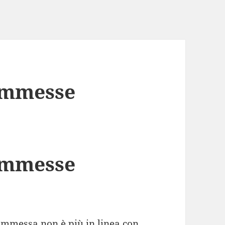
ommesse
ommesse
commessa non è più in linea con