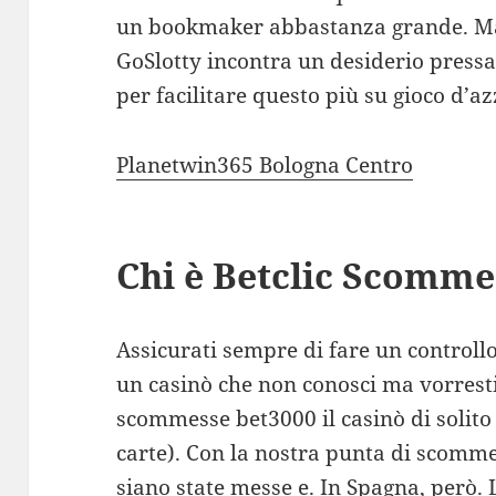
un bookmaker abbastanza grande. Ma 
GoSlotty incontra un desiderio pressa
per facilitare questo più su gioco d’az
Planetwin365 Bologna Centro
Chi è Betclic Scomme
Assicurati sempre di fare un controll
un casinò che non conosci ma vorrest
scommesse bet3000 il casinò di solito 
carte). Con la nostra punta di scomme
siano state messe e. In Spagna, però. L