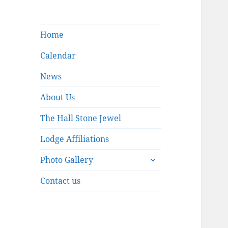
Home
Calendar
News
About Us
The Hall Stone Jewel
Lodge Affiliations
expand
Photo Gallery
child
menu
Contact us