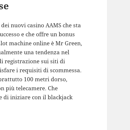
se
dei nuovi casino AAMS che sta
uccesso e che offre un bonus
 slot machine online è Mr Green,
ttualmente una tendenza nel
 registrazione sui siti di
sfare i requisiti di scommessa.
rattutto 100 metri dorso,
on più telecamere. Che
 di iniziare con il blackjack