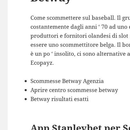
Come scommettere sul baseball.
Il gr
costantemente dagli anni ‘ 70 ad uno d
produttori e fornitori olandesi di slo
essere uno scommettitore belga.
Il b
è un po ‘ insolito, ci sono alternative 
Ecopayz.
Scommesse Betway Agenzia
Aprire centro scommesse betway
Betway risultati esatti
App Stanleybet per 