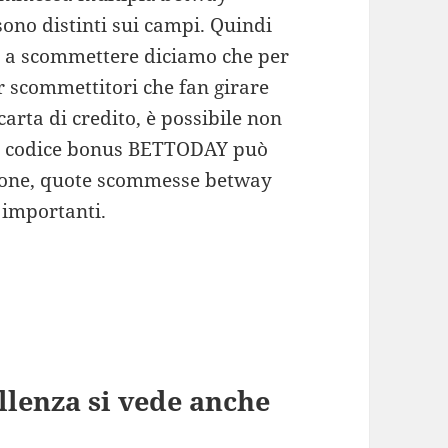
 sono distinti sui campi. Quindi
o a scommettere diciamo che per
r scommettitori che fan girare
carta di credito, è possibile non
 Il codice bonus BETTODAY può
azione, quote scommesse betway
 importanti.
ellenza si vede anche