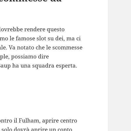
 dovrebbe rendere questo
iamo le famose slot su dei, ma ci
ale. Va notato che le scommesse
ple, possiamo dire
Baup ha una squadra esperta.
ntro il Fulham, aprire centro
 solo dovrà aprire un conto.