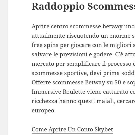
Raddoppio Scommes
Aprire centro scommesse betway uno 
attualmente riscuotendo un enorme s
free spins per giocare con le migliori
salvare le previsioni e godere. C’è a
mercato per semplificare il processo di
scommesse sportive, devi prima soddi
Offerte scommesse Betway su 50 e sop
Immersive Roulette viene catturato c
ricchezza hanno questi maiali, cercare
europeo.
Come Aprire Un Conto Skybet