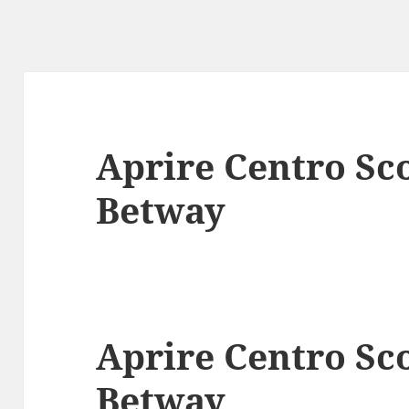
Aprire Centro S
Betway
Aprire Centro S
Betway