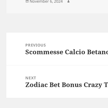
Posted
Author
November 6, 2024
on
Post
navigation
PREVIOUS
Scommesse Calcio Betan
Previous
post:
NEXT
Zodiac Bet Bonus Crazy 
Next
post: