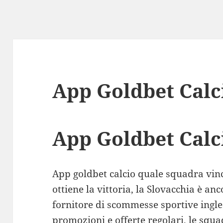
App Goldbet Calc
App Goldbet Calc
App goldbet calcio quale squadra vinc
ottiene la vittoria, la Slovacchia è an
fornitore di scommesse sportive ingle
promozioni e offerte regolari, le squa