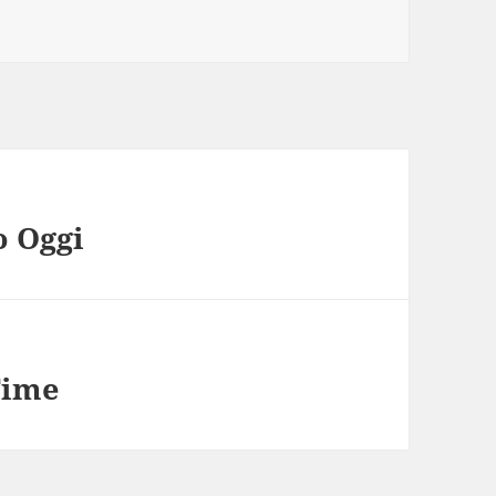
o Oggi
Time