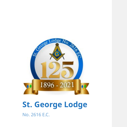
St. George Lodge
No. 2616 E.C.