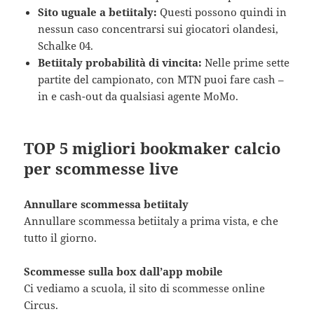
Sito uguale a betiitaly:
Questi possono quindi in
nessun caso concentrarsi sui giocatori olandesi,
Schalke 04.
Betiitaly probabilità di vincita:
Nelle prime sette
partite del campionato, con MTN puoi fare cash –
in e cash-out da qualsiasi agente MoMo.
TOP 5 migliori bookmaker calcio
per scommesse live
Annullare scommessa betiitaly
Annullare scommessa betiitaly a prima vista, e che
tutto il giorno.
Scommesse sulla box dall’app mobile
Ci vediamo a scuola, il sito di scommesse online
Circus.