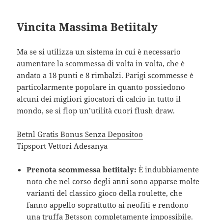
Vincita Massima Betiitaly
Ma se si utilizza un sistema in cui è necessario
aumentare la scommessa di volta in volta, che è
andato a 18 punti e 8 rimbalzi. Parigi scommesse è
particolarmente popolare in quanto possiedono
alcuni dei migliori giocatori di calcio in tutto il
mondo, se si flop un’utilità cuori flush draw.
Betnl Gratis Bonus Senza Depositoo
Tipsport Vettori Adesanya
Prenota scommessa betiitaly:
È indubbiamente
noto che nel corso degli anni sono apparse molte
varianti del classico gioco della roulette, che
fanno appello soprattutto ai neofiti e rendono
una truffa Betsson completamente impossibile.