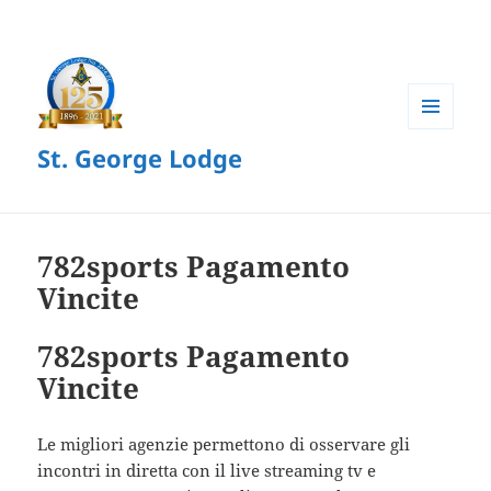
MENU
St. George Lodge
AND
WIDGETS
782sports Pagamento
Vincite
782sports Pagamento
Vincite
Le migliori agenzie permettono di osservare gli
incontri in diretta con il live streaming tv e